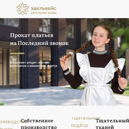
Прокат платьев
на Последний звонок
В комплект входит: платье, воротничок
с манжетами, фартук
Подробнее
Собственное
Тщательный
производство
тканей