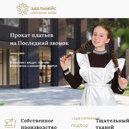
Прокат платьев
на Последний звонок
В комплект входит: платье, воротничок
с манжетами, фартук
Подробнее
Собственное
Тщательный
производство
тканей