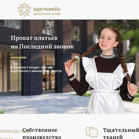
Прокат платьев
на Последний звонок
В комплект входит: платье, воротничок
с манжетами, фартук
Подробнее
Собственное
Тщательный
производство
тканей