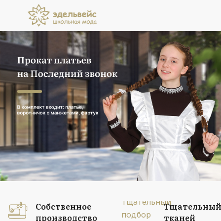
Прокат платьев
на Последний звонок
В комплект входит: платье, воротничок
с манжетами, фартук
Подробнее
Собственное
Тщательный
производство
тканей