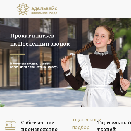
Прокат платьев
на Последний звонок
В комплект входит: платье, воротничок
с манжетами, фартук
Подробнее
Собственное
Тщательный
производство
тканей