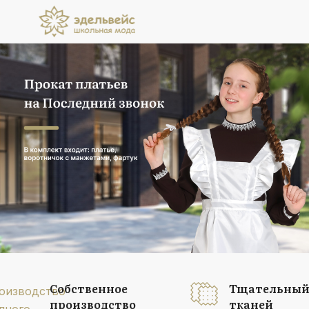
Прокат платьев
на Последний звонок
В комплект входит: платье, воротничок
с манжетами, фартук
Подробнее
Собственное
Тщательный
производство
тканей