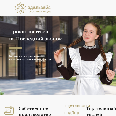
Прокат платьев
на Последний звонок
В комплект входит: платье, воротничок
с манжетами, фартук
Подробнее
Собственное
Тщательный
производство
тканей