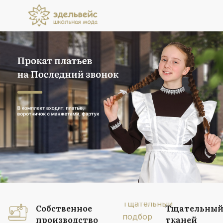
Прокат платьев
на Последний звонок
В комплект входит: платье, воротничок
с манжетами, фартук
Подробнее
Собственное
Тщательный
производство
тканей