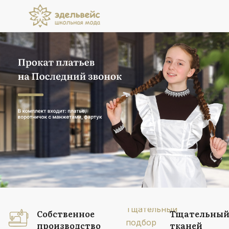
Прокат платьев
на Последний звонок
В комплект входит: платье, воротничок
с манжетами, фартук
Подробнее
Собственное
Тщательный
производство
тканей