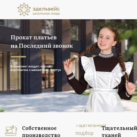
Прокат платьев
на Последний звонок
В комплект входит: платье, воротничок
с манжетами, фартук
Подробнее
Собственное
Тщательный
производство
тканей