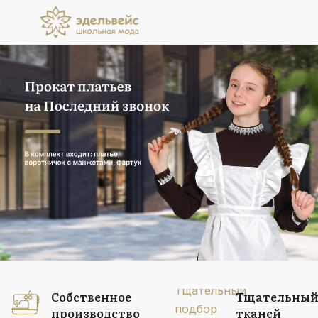
Прокат платьев
на Последний звонок
В комплект входит: платье, воротничок
с манжетами, фартук
Подробнее
Собственное
Тщательный
производство
тканей