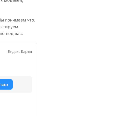
х моделей,
Мы понимаем что,
ектируем
но под вас.