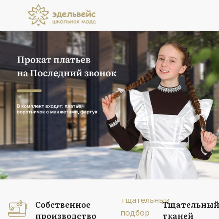
Прокат платьев
на Последний звонок
В комплект входит: платье, воротничок
с манжетами, фартук
Подробнее
Собственное
Тщательный
производство
тканей