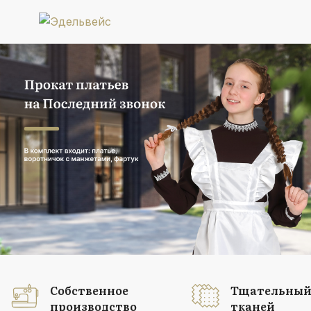
Прокат платьев
на Последний звонок
В комплект входит: платье, воротничок
с манжетами, фартук
Подробнее
Собственное
Тщательный
производство
тканей