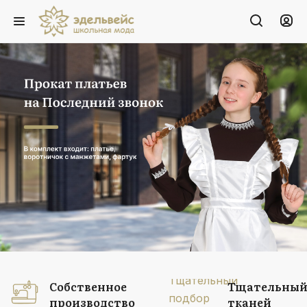
Прокат платьев
на Последний звонок
В комплект входит: платье, воротничок
с манжетами, фартук
Подробнее
Собственное
Тщательный
производство
тканей