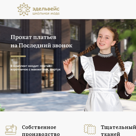
Прокат платьев
на Последний звонок
В комплект входит: платье, воротничок
с манжетами, фартук
Подробнее
Собственное
Тщательный
производство
тканей