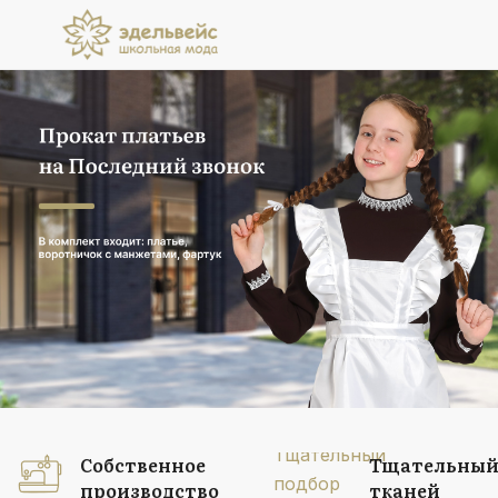
Прокат платьев
на Последний звонок
В комплект входит: платье, воротничок
с манжетами, фартук
Подробнее
Собственное
Тщательный
производство
тканей