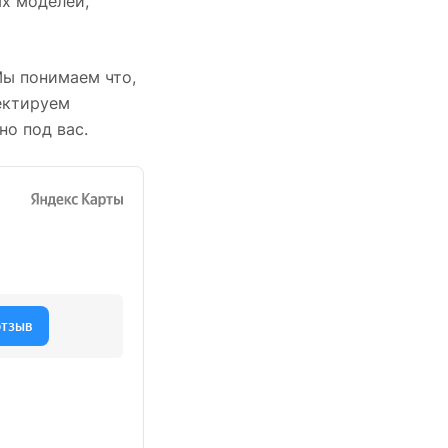
х моделей,
Мы понимаем что,
ектируем
но под вас.