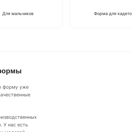
Для мальчиков
Форма для кадето
 формы
ю форму уже
качественные
оизводственных
. У нас есть