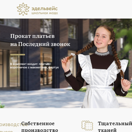
Прокат платьев
на Последний звонок
В комплект входит: платье, воротничок
с манжетами, фартук
Подробнее
Собственное
Тщательный
производство
тканей