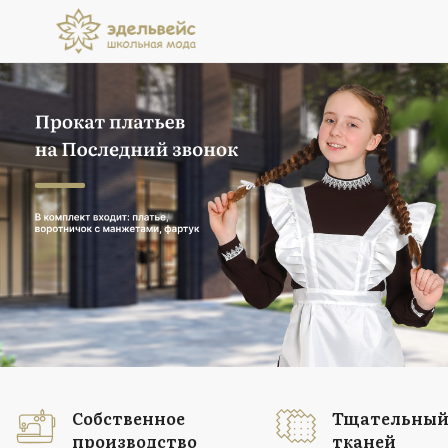
Прокат платьев
на Последний звонок
В комплект входит: платье, воротничок
с манжетами, фартук
Подробнее
Собственное
Тщательный
производство
тканей