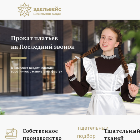
Прокат платьев
на Последний звонок
В комплект входит: платье, воротничок
с манжетами, фартук
Подробнее
Собственное
Тщательный
производство
тканей