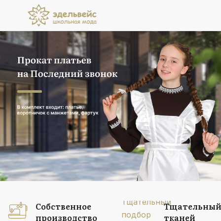
Прокат платьев
на Последний звонок
В комплект входит: платье, воротничок
с манжетами, фартук
Подробнее
Собственное
Тщательный
производство
тканей