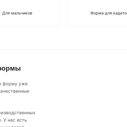
Для мальчиков
Форма для кадето
 формы
ю форму уже
качественные
оизводственных
. У нас есть