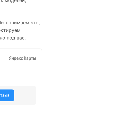
х моделей,
Мы понимаем что,
ектируем
но под вас.