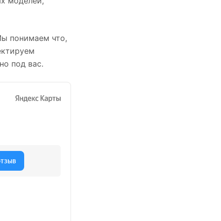
х моделей,
Мы понимаем что,
ектируем
но под вас.