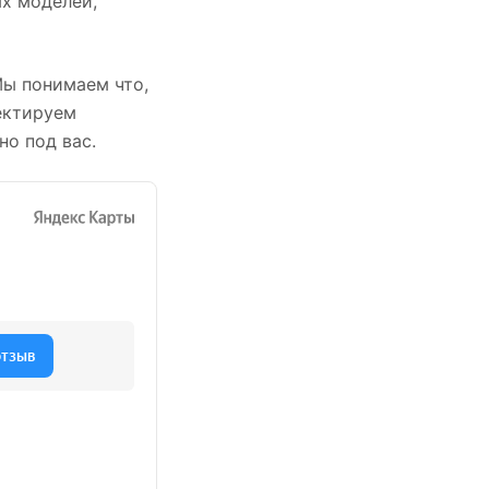
х моделей,
Мы понимаем что,
ектируем
но под вас.