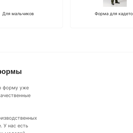
Для мальчиков
Форма для кадето
 формы
ю форму уже
качественные
оизводственных
. У нас есть