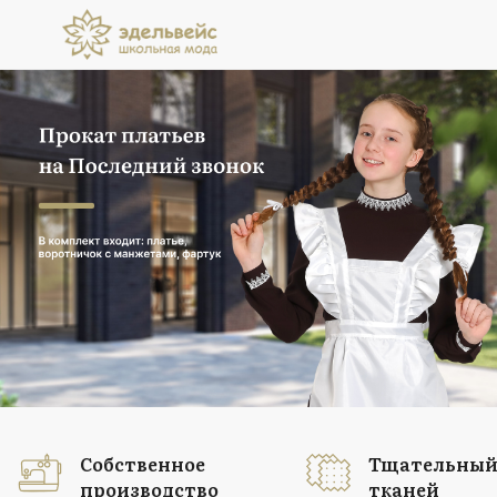
Прокат платьев
на Последний звонок
В комплект входит: платье, воротничок
с манжетами, фартук
Подробнее
Собственное
Тщательный
производство
тканей